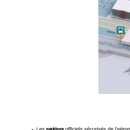
parkings
Les
officiels sécurisés de l'aérop