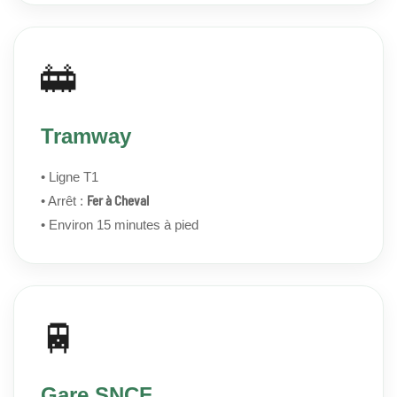
🚋
Tramway
• Ligne T1
Fer à Cheval
• Arrêt :
• Environ 15 minutes à pied
🚆
Gare SNCF