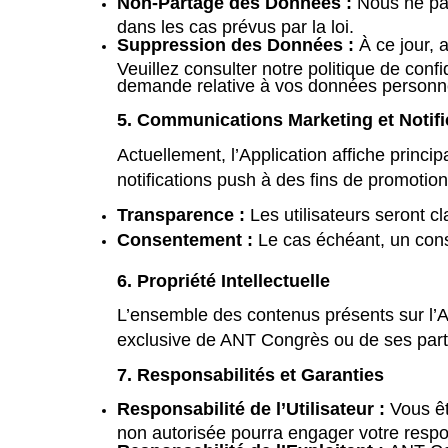
Non-Partage des Données :
Nous ne par
dans les cas prévus par la loi.
Suppression des Données :
À ce jour, 
Veuillez consulter notre politique de confi
demande relative à vos données personne
5. Communications Marketing et Notif
Actuellement, l’Application affiche princ
notifications push à des fins de promoti
Transparence :
Les utilisateurs seront cl
Consentement :
Le cas échéant, un conse
6. Propriété Intellectuelle
L’ensemble des contenus présents sur l’App
exclusive de ANT Congrès ou de ses partena
7. Responsabilités et Garanties
Responsabilité de l’Utilisateur :
Vous ête
non autorisée pourra engager votre respon