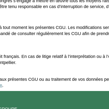
grès s’engage à mettre en œuvre tous les moyens rais
 être tenu responsable en cas d’interruption de service, 
 à tout moment les présentes CGU. Les modifications ser
ommandé de consulter régulièrement les CGU afin de pren
français. En cas de litige relatif à l’interprétation ou à 
tpellier.
 aux présentes CGU ou au traitement de vos données pe
m
.
Copyright © key4events - All rights reserved